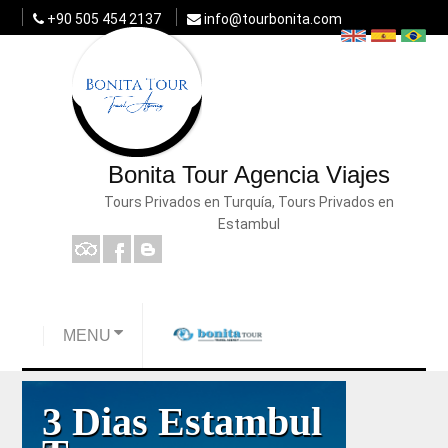
+90 505 454 2137
info@tourbonita.com
Bonita Tour Agencia Viajes
Tours Privados en Turquía, Tours Privados en
Estambul
MENU
3 Dias Estambul
8 Días Group