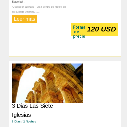
Estambul .
A conocer culinaria Turca dentro de medio dia
en la parte Asiatica......
Leer más
Forma
120 USD
de
precio
3 Dias Las Siete
Iglesias
3 Dias / 2 Noches