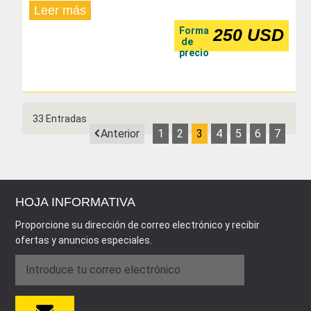
Leer más
Forma
250 USD
de
precio
33 Entradas
Anterior
1
2
3
4
5
6
7
HOJA INFORMATIVA
Proporcione su dirección de correo electrónico y recibir
ofertas y anuncios especiales.