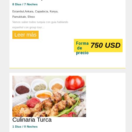
8 Dias / 7 Noches
Estambul,Ankara, Capadocia, Konya,
Pamukkale, Efeso
Vamos saber todos turquia con guia hablando
espanhol con group tour...
Leer más
Forma
750 USD
de
precio
Culinaria Turca
1 Dias / 0 Noches