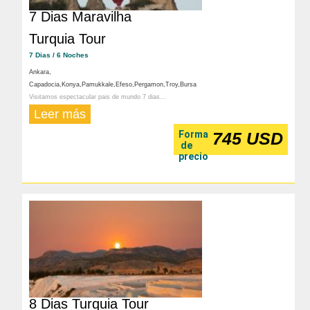
7 Dias Maravilha
Turquia Tour
7 Dias / 6 Noches
Ankara,
Capadocia,Konya,Pamukkale,Efeso,Pergamon,Troy,Bursa
Visitamos espectacular pais de mundo 7 dias...
Leer más
Forma
745 USD
de
precio
8 Dias Turquia Tour