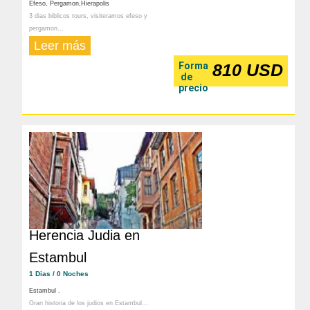
Efeso, Pergamon,Hierapolis
3 dias biblicos tours, visiteramos efeso y
pergamon...
Leer más
Forma
810 USD
de
precio
Herencia Judia en
Estambul
1 Dias / 0 Noches
Estambul .
Gran historia de los judios en Estambul...