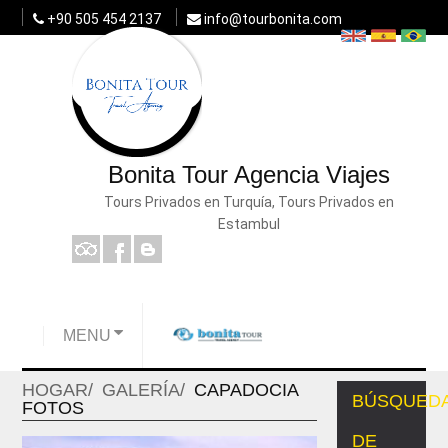
+90 505 454 2137
info@tourbonita.com
Bonita Tour Agencia Viajes
Tours Privados en Turquía, Tours Privados en
Estambul
MENU
HOGAR
GALERÍA
CAPADOCIA
BÚSQUED
FOTOS
DE