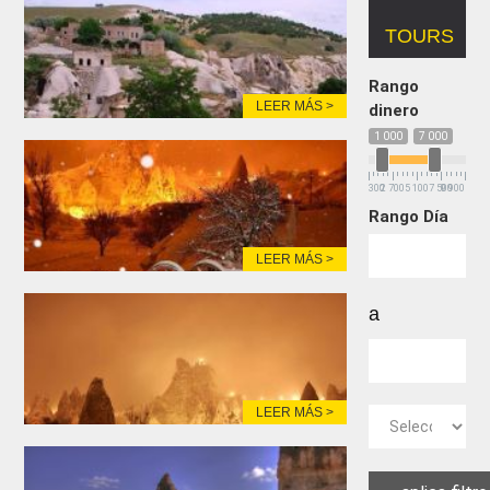
TOURS
Rango
LEER MÁS >
dinero
1 000
7 000
300
2 700
5 100
7 500
9 900
Rango Día
LEER MÁS >
a
LEER MÁS >