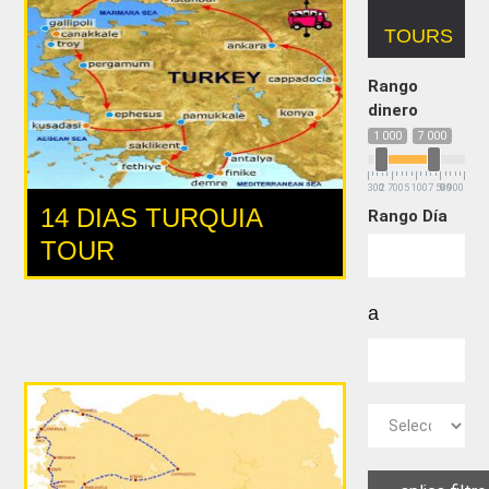
TOURS
Rango
dinero
1 000
7 000
300
2 700
5 100
7 500
9 900
14 DIAS TURQUIA
Rango Día
TOUR
a