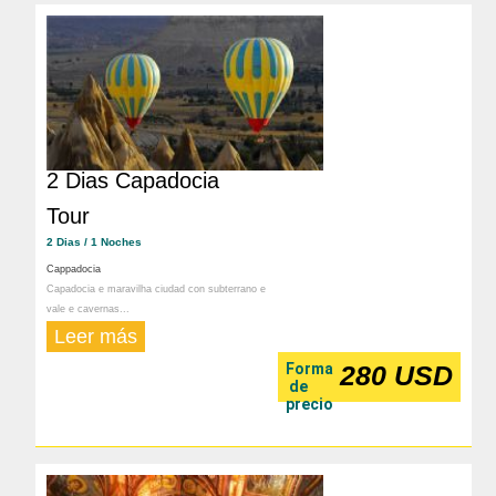
2 Dias Capadocia
Tour
2 Dias / 1 Noches
Cappadocia
Capadocia e maravilha ciudad con subterrano e
vale e cavernas...
Leer más
Forma
280 USD
de
precio