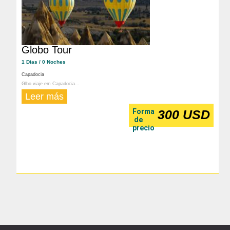
Globo Tour
1 Dias / 0 Noches
Capadocia
Glbo viaje em Capadocia...
Leer más
Forma
300 USD
de
precio