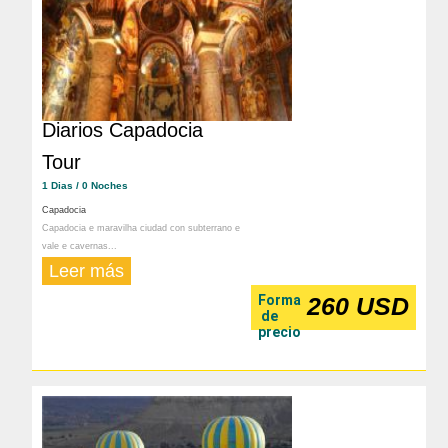
Diarios Capadocia
Tour
1 Dias / 0 Noches
Capadocia
Capadocia e maravilha ciudad con subterrano e
vale e cavernas...
Leer más
Forma
260 USD
de
precio