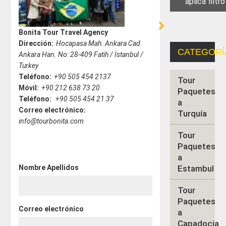
Bonita Tour Travel Agency
Dirección:
Hocapasa Mah. Ankara Cad.
CATEGORÍ
Ankara Han. No: 28-409 Fatih / Istanbul /
Turkey
Teléfono:
+90 505 454 2137
Tour
Móvil:
+90 212 638 73 20
Paquetes
Teléfono:
+90 505 454 21 37
a
Correo electrónico:
Turquía
info@tourbonita.com
Tour
Paquetes
a
Nombre Apellidos
Estambul
Tour
Paquetes
Correo electrónico
a
Capadocia