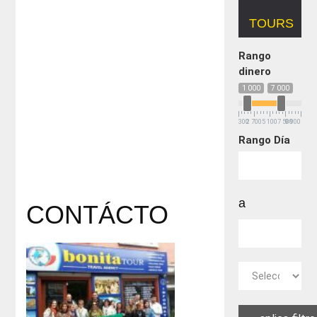
TOURS
Rango
dinero
1 000
7 000
300
2 700
5 100
7 500
9 900
Rango Día
a
CONTÁCTO