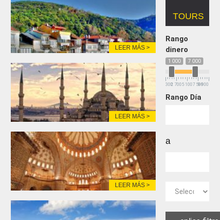
TOURS
Rango
LEER MÁS >
dinero
1 000
7 000
300
2 700
5 100
7 500
9 900
Rango Día
LEER MÁS >
a
LEER MÁS >