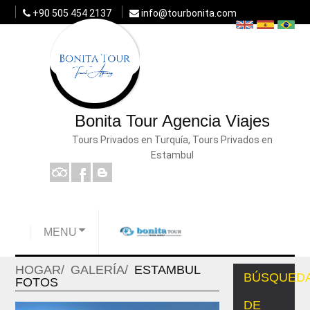
+90 505 454 2137
info@tourbonita.com
Bonita Tour Agencia Viajes
Tours Privados en Turquía, Tours Privados en
Estambul
MENU
HOGAR
GALERÍA
ESTAMBUL
BÚSQUED
FOTOS
DE