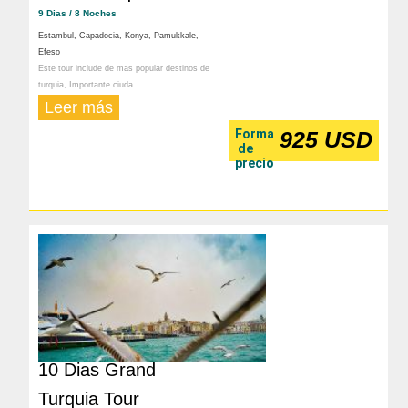
9 Dias / 8 Noches
Estambul, Capadocia, Konya, Pamukkale,
Efeso
Este tour include de mas popular destinos de
turquia, Importante ciuda...
Leer más
Forma
925 USD
de
precio
10 Dias Grand
Turquia Tour