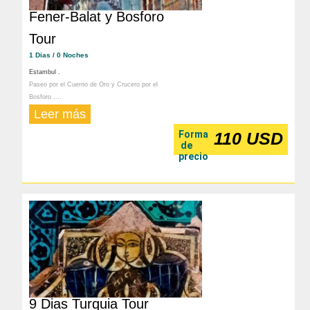
Fener-Balat y Bosforo
Tour
1 Dias / 0 Noches
Estambul .
Paseo por el Cuerno de Oro y Crucero por el
Bosforo ....
Leer más
Forma
110 USD
de
precio
9 Dias Turquia Tour