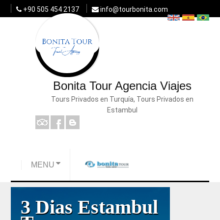
+90 505 454 2137
info@tourbonita.com
Bonita Tour Agencia Viajes
Tours Privados en Turquía, Tours Privados en
Estambul
MENU
3 Dias Estambul
8 Días Group