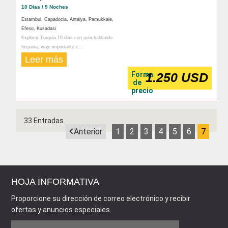
10 Dias / 9 Noches
Estambul, Capadocia, Antalya, Pamukkale,
Efeso, Kusadasi
Explorar Turquia 10 dias con guia hablando
hispana, viaje importante c...
Leer más
Forma
1.250 USD
de
precio
33 Entradas
Anterior
1
2
3
4
5
6
7
HOJA INFORMATIVA
Proporcione su dirección de correo electrónico y recibir
ofertas y anuncios especiales.