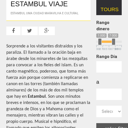
ESTAMBUL VIAJE
TOURS
ESTAMBUL UMA CIUDAD MARAVILHA E CULTURAL
Rango
dinero
1 000
7 000
Sorprende a los visitantes distraídos y los
300
2 700
5 100
7 500
9 900
paraliza. El llamado a la oración baja en
Rango Día
árabe desde los minaretes de las mezquitas
para convocar a los fieles del islam. Es un
canto magnético, poderoso, que toma más
fuerza aún porque comienza a replicarse en
a
canon en las torres (también llamadas
alminares) de los más de dos mil templos
que hay en
Estambul
. Son unos minutos
breves e intensos, en los que se proclaman la
grandeza de Dios y a Mahoma como el
mensajero, mientras vibran las calles y el
propio cuerpo. Musical e hipnótico, el