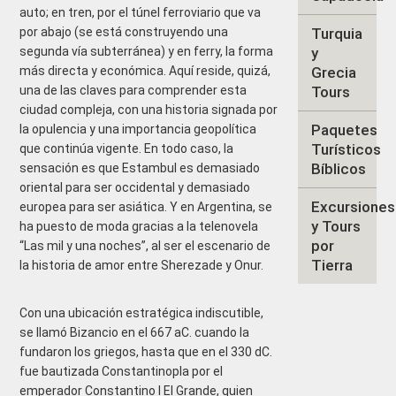
auto; en tren, por el túnel ferroviario que va
por abajo (se está construyendo una
Turquia
segunda vía subterránea) y en ferry, la forma
y
más directa y económica. Aquí reside, quizá,
Grecia
una de las claves para comprender esta
Tours
ciudad compleja, con una historia signada por
Paquetes
la opulencia y una importancia geopolítica
Turísticos
que continúa vigente. En todo caso, la
Bíblicos
sensación es que Estambul es demasiado
oriental para ser occidental y demasiado
Excursiones
europea para ser asiática. Y en Argentina, se
y Tours
ha puesto de moda gracias a la telenovela
por
“Las mil y una noches”, al ser el escenario de
Tierra
la historia de amor entre Sherezade y Onur.
Con una ubicación estratégica indiscutible,
se llamó Bizancio en el 667 aC. cuando la
fundaron los griegos, hasta que en el 330 dC.
fue bautizada Constantinopla por el
emperador Constantino I El Grande, quien