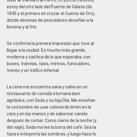
subir al tranvía o al metro. En pocos minutos,
estoy del otro lado del Puente de Gálata (de
1845 y el primero en cruzar el Cuerno de Oro),
donde decenas de pescadores desafían a la
llovizna y al frío.
Se confirma la primera impresión que tuve al
llegar a la ciudad. Es mucho más grande,
moderna y caótica de lo que esperaba, con
buses, tranvías, taxis, metros, funiculares,
trenes y un tráfico infernal.
La cena me encuentra sana y salva en un
restaurante de comida otomana bien
agridulce, con Seda y su hija Dila. Me enseñan
la costumbre de usar colonia de limón en la
cara y en las manos y de saborear canela
después de comer. Como cierre de la noche (y
del viaje), Seda me lee la borra del café. Gira la
taza e interpreta las sombras, y luego hace lo