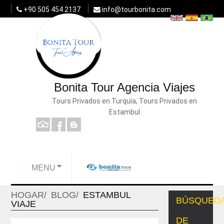
+90 505 454 2137
info@tourbonita.com
Bonita Tour Agencia Viajes
Tours Privados en Turquía, Tours Privados en
Estambul
MENU
HOGAR
BLOG
ESTAMBUL
BÚSQUED
VIAJE
DE