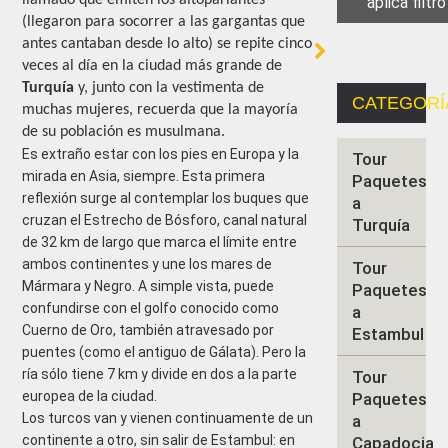
llamado que emiten los altoparlantes
(llegaron para socorrer a las gargantas que
antes cantaban desde lo alto) se repite cinco
veces al día en la ciudad más grande de
Turquía
y, junto con la vestimenta de
CATEGORÍ
muchas mujeres, recuerda que la mayoría
de su población es musulmana.
Es extraño estar con los pies en Europa y la
Tour
mirada en Asia, siempre. Esta primera
Paquetes
reflexión surge al contemplar los buques que
a
cruzan el Estrecho de Bósforo, canal natural
Turquía
de 32 km de largo que marca el límite entre
ambos continentes y une los mares de
Tour
Mármara y Negro. A simple vista, puede
Paquetes
confundirse con el golfo conocido como
a
Cuerno de Oro, también atravesado por
Estambul
puentes (como el antiguo de Gálata). Pero la
ría sólo tiene 7 km y divide en dos a la parte
Tour
europea de la ciudad.
Paquetes
Los turcos van y vienen continuamente de un
a
continente a otro, sin salir de Estambul: en
Capadocia