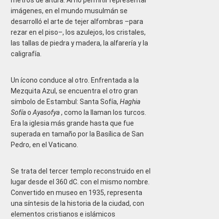
metros de altura. Al no permitir representar
imágenes, en el mundo musulmán se
desarrolló el arte de tejer alfombras –para
rezar en el piso–, los azulejos, los cristales,
las tallas de piedra y madera, la alfarería y la
caligrafía.
Un ícono conduce al otro. Enfrentada a la
Mezquita Azul, se encuentra el otro gran
símbolo de Estambul: Santa Sofía,
Haghia
Sofía
o
Ayasofya
, como la llaman los turcos.
Era la iglesia más grande hasta que fue
superada en tamaño por la Basílica de San
Pedro, en el Vaticano.
Se trata del tercer templo reconstruido en el
lugar desde el 360 dC. con el mismo nombre.
Convertido en museo en 1935, representa
una síntesis de la historia de la ciudad, con
elementos cristianos e islámicos