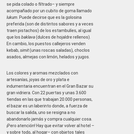
se pida colado o filtrado– y siempre
acompañado por un cubito de goma llamado
lukum
. Puede decirse que es la golosina
preferida (son de distintos sabores y a veces
traen pistachos) de los estambulíes, al igual
que los
baklava
(dulces de hojaldre rellenos).
En cambio, los puestos callejeros venden
kebab,
simit
(unas roscas saladas), choclos
asados, almejas con limón, helados y jugos.
Los colores y aromas mezclados con
artesanías, joyas de oro y plata e
indumentaria encuentran en el Gran Bazar su
gran vidriera. Con 22 puertas y unas 3.600
tiendas en las que trabajan 20.000 personas,
el bazar es un laberinto donde, a fuerza de
buscar la salida, uno se resigna a no
abandonarlo jamás y compra cualquier cosa.
¡Pero atención! Hay que evitar volver al hotel –
y sobre todo, al hogar– con objetos tales