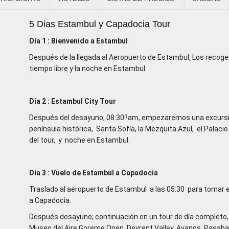
5 Dias Estambul y Capadocia Tour
Día 1 : Bienvenido a Estambul
Después de la llegada al Aeropuerto de Estambul, Los recoger
tiempo libre y la noche en Estambul.
Día 2 : Estambul City Tour
Después del desayuno, 08:30?am, empezaremos una excursión 
península histórica, Santa Sofía, la Mezquita Azul, el Palaci
del tour, y noche en Estambul.
Día 3 : Vuelo de Estambul a Capadocia
Traslado al aeropuerto de Estambul a las 05:30 para tomar el
a Capadocia.
Después desayuno; continuación en un tour de día completo, 
Museo del Aire Goreme Open, Devrent Valley, Avanos, Pas