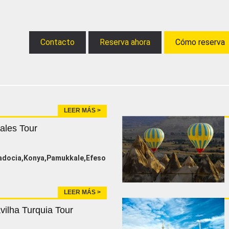
Contacto
Reserva ahora
Cómo reserva
LEER MÁS >
ales Tour
adocia,Konya,Pamukkale,Efeso
LEER MÁS >
vilha Turquia Tour