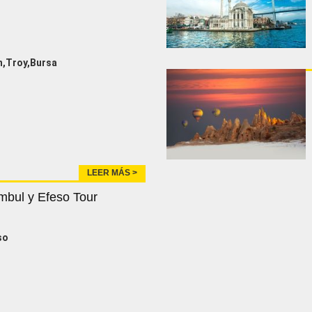
,Troy,Bursa
LEER MÁS >
mbul y Efeso Tour
so