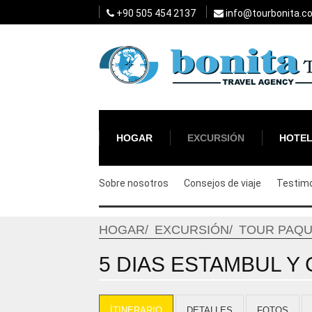
+90 505 454 2137
info@tourbonita.c
HOGAR
EXCURSIÓN
HOTE
Sobre nosotros
Consejos de viaje
Testim
HOGAR
EXCURSIÓN
TOUR PAQU
5 DIAS ESTAMBUL Y 
İTINERARIO
DETALLES
FOTOS